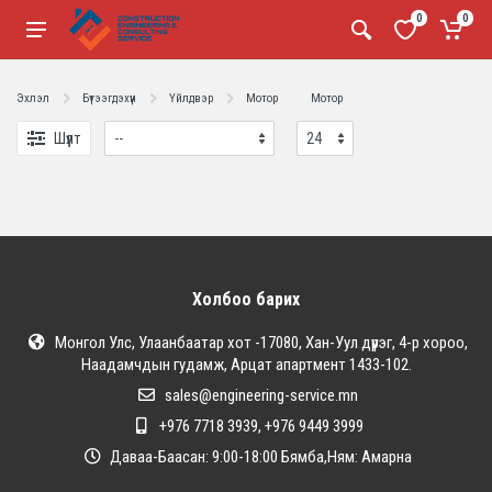
0
0
Эхлэл
Бүтээгдэхүүн
Үйлдвэр
Мотор
Мотор
Шүүлт
Холбоо барих
Монгол Улс, Улаанбаатар хот -17080, Хан-Уул дүүрэг, 4-р хороо,
Наадамчдын гудамж, Арцат апартмент 1433-102.
sales@engineering-service.mn
+976 7718 3939, +976 9449 3999
Даваа-Баасан: 9:00-18:00 Бямба,Ням: Амарна