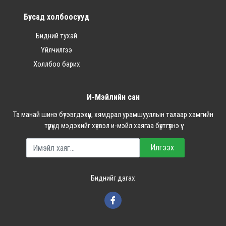
Бусад холбоосууд
Бидний тухай
Үйлчилгээ
Холлбоо барих
И-Мэйлийн сан
Та манай шинэ бүтээгдэхүүн, хямдрал урамшууллын талаар хамгийн
түрүүнд мэдэхийг хүсвэл и-мэйл хаягаа бүртгүүлнэ үү.
Илгээх
Биднийг дагах