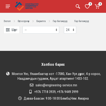
0
0
Эхлэл
Бүтээгдэхүүн
Барилга
Гар багажууд
Гар багажууд
Шүүлт
Холбоо барих
Монгол Улс, Улаанбаатар хот -17080, Хан-Уул дүүрэг, 4-р хороо,
Наадамчдын гудамж, Арцат апартмент 1433-102.
sales@engineering-service.mn
+976 7718 3939, +976 9449 3999
Даваа-Баасан: 9:00-18:00 Бямба,Ням: Амарна