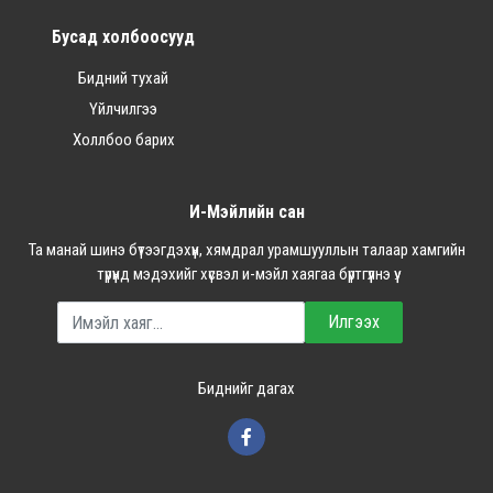
Бусад холбоосууд
Бидний тухай
Үйлчилгээ
Холлбоо барих
И-Мэйлийн сан
Та манай шинэ бүтээгдэхүүн, хямдрал урамшууллын талаар хамгийн
түрүүнд мэдэхийг хүсвэл и-мэйл хаягаа бүртгүүлнэ үү.
Илгээх
Биднийг дагах