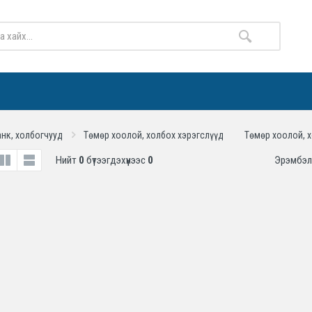
нк, холбогчууд
Төмөр хоолой, холбох хэрэгслүүд
Төмөр хоолой, 
Нийт
0
бүтээгдэхүүнээс
0
Эрэмбэл