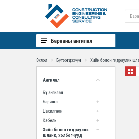
Барааны ангилал
Барилга
Эхлэл
Бүтээгдэхүүн
Хийн болон гидраулик шла
Цахилгаан
Кабель
Ангилал
Хийн болон гидраулик шланк,
Бүх ангилал
холбогчууд
Барилга
Гал, дохиолол хамгаалалт
Цахилгаан
Үйлдвэр
Кабель
Уул уурхай
Хийн болон гидраулик
шланк, холбогчууд
Боолт, гайх, шайб