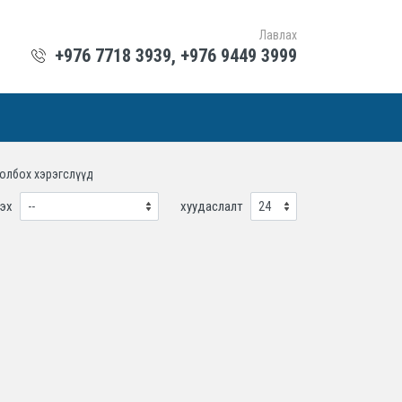
Лавлах
+976 7718 3939, +976 9449 3999
холбох хэрэгслүүд
эх
хуудаслалт