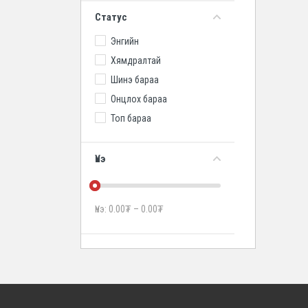
Статус
Энгийн
Хямдралтай
Шинэ бараа
Онцлох бараа
Топ бараа
Үнэ
Үнэ:
0.00
₮
–
0.00
₮