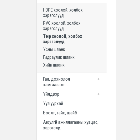
Аюулгүй ажиллагааны хувцас,
HDPE хоолой, холбох
хэрэгслүүд
хэрэгслүүд
PVC хоолой, холбох
хэрэгслүүд
Төмөр хоолой, холбох
хэрэгслүүд
Усны шланк
Гидраулик шланк
Хийн шланк
Гал, дохиолол
хамгаалалт
Үйлдвэр
Уул уурхай
Боолт, гайх, шайб
Аюулгүй ажиллагааны хувцас,
хэрэгслүүд